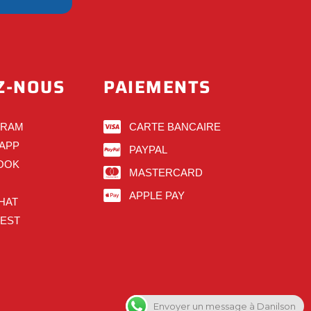
Z-NOUS
PAIEMENTS
GRAM
CARTE BANCAIRE
APP
PAYPAL
OOK
MASTERCARD
APPLE PAY
HAT
REST
Envoyer un message à Danilson