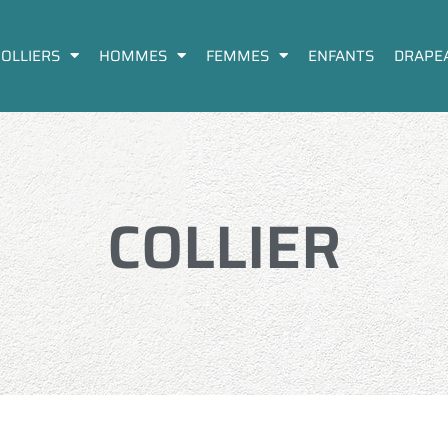
COLLIERS
HOMMES
FEMMES
ENFANTS
DRAPE
C
O
L
L
I
E
R