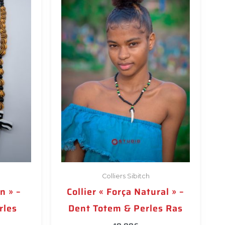
Colliers Sibitch
n » –
Collier « Força Natural » –
rles
Dent Totem & Perles Ras