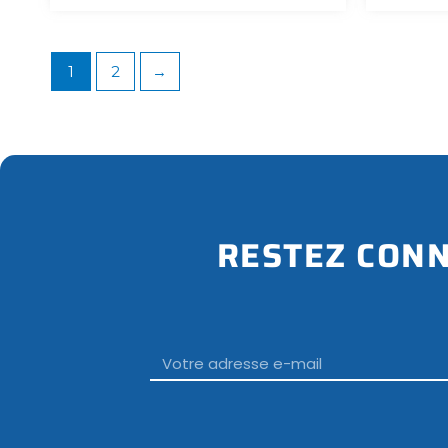
1
2
→
RESTEZ CONN
Email