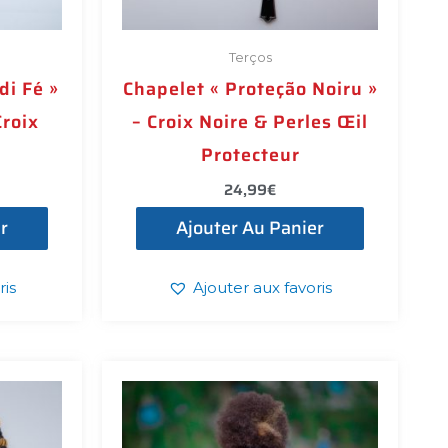
Terços
di Fé »
Chapelet « Proteção Noiru »
Croix
– Croix Noire & Perles Œil
Protecteur
24,99
€
r
Ajouter Au Panier
ris
Ajouter aux favoris