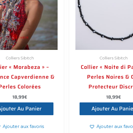
Colliers Sibitch
Colliers Sibitch
lier « Morabeza » –
Collier « Noite di P
nce Capverdienne &
Perles Noires & 
Perles Colorées
Protecteur Discr
18,99
€
18,99
€
Ajouter Au Panier
Ajouter Au Panie
Ajouter aux favoris
Ajouter aux favo