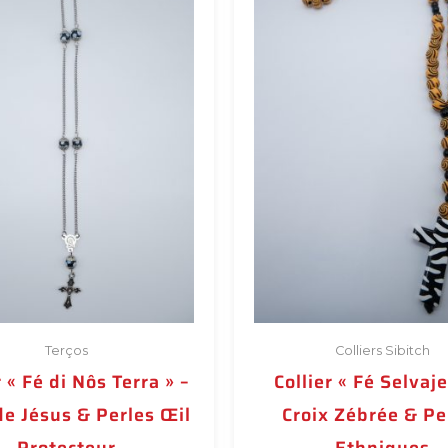
Terços
Colliers Sibitch
r « Fé di Nôs Terra » –
Collier « Fé Selvaje
de Jésus & Perles Œil
Croix Zébrée & Pe
Protecteur
Ethniques