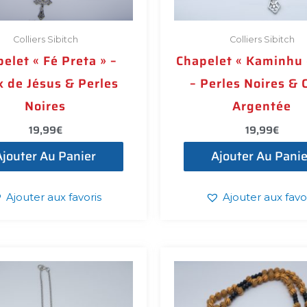
Colliers Sibitch
Colliers Sibitch
elet « Fé Preta » –
Chapelet « Kaminhu 
x de Jésus & Perles
– Perles Noires & 
Noires
Argentée
19,99
€
19,99
€
Ajouter Au Panier
Ajouter Au Panie
Ajouter aux favoris
Ajouter aux favo