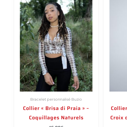
Bracelet personnalisé Buzio
Collier « Brisa di Praia » –
Collie
Coquillages Naturels
Croix 