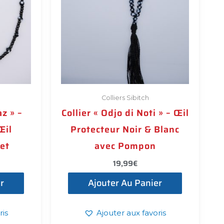
Colliers Sibitch
az » –
Collier « Odjo di Noti » – Œil
Œil
Protecteur Noir & Blanc
et
avec Pompon
19,99
€
r
Ajouter Au Panier
ris
Ajouter aux favoris