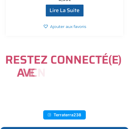
Lire La Suite
Ajouter aux favoris
R
E
S
T
E
Z
C
O
N
N
E
C
T
É
(
E
)
A
V
E
C
N
O
U
S
S
U
R
I
N
S
T
A
G
R
A
M
Terraterra238