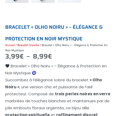
B
R
A
C
E
L
E
T
«
O
L
H
O
N
O
I
R
U
»
–
É
L
É
G
A
N
C
E
&
P
R
O
T
E
C
T
I
O
N
E
N
N
O
I
R
M
Y
S
T
I
Q
U
E
Accueil
/
Bracelet Cheville
/ Bracelet « Olho Noiru » – Élégance & Protection En
Noir Mystique
3,99
€
–
8,99
€
Plage
Bracelet « Olho Noiru » – Élégance & Protection en
Noir Mystique
De
Succombez à l’élégance sobre du bracelet
« Olho
Noiru »
, une version chic et puissante de l’œil
Prix :
protecteur. Composé de
trois perles noires en verre
3,99€
marbrées de touches blanches et maintenues par de
jolis embouts floraux argentés, ce bijou allie
À
protection spirituelle
et
raffinement discret
.