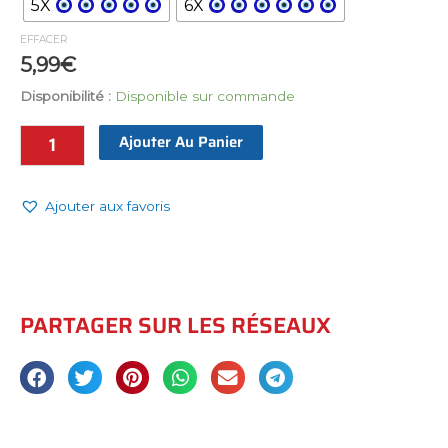
5X
6X
–
EFFACER
Élégance
5,99
€
&
Protection
Disponibilité :
Disponible sur commande
en
Ajouter Au Panier
Noir
Mystique
quantité
Ajouter aux favoris
PARTAGER SUR LES RÉSEAUX