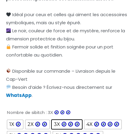
8,99€
Idéal pour ceux et celles qui aiment les accessoires
symboliques, mais au style épuré.
Le noir, couleur de force et de mystère, renforce la
dimension protectrice du bijou.
Fermoir solide et finition soignée pour un port
confortable au quotidien.
Disponible sur commande – Livraison depuis le
Cap-Vert
Besoin d’aide ? Écrivez-nous directement sur
WhatsApp
.
Nombre de sibitch
: 3X
Bracelet
"Olho
1X
2X
3X
4X
Noiru"