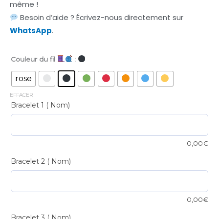
même !
Besoin d’aide ? Écrivez-nous directement sur
WhatsApp
.
Couleur du fil
:
Simple
Bracelet
rose
personnalisé
EFFACER
–
Bracelet 1 ( Nom)
Perles
noires
quantité
0,00
€
Bracelet 2 ( Nom)
0,00
€
Bracelet 3 ( Nom)