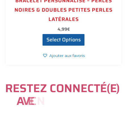
BRACELET PERSONNALISÉ – PERLES
NOIRES & DOUBLES PETITES PERLES
LATÉRALES
4,99
€
Select Options
Ajouter aux favoris
R
E
S
T
E
Z
C
O
N
N
E
C
T
É
(
E
)
A
V
E
C
N
O
U
S
S
U
R
I
N
S
T
A
G
R
A
M