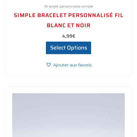
Bracelet personnalisé simple
SIMPLE BRACELET PERSONNALISÉ FIL
BLANC ET NOIR
4,99
€
Select Options
Ajouter aux favoris
Ce
produit
a
plusieurs
variations.
Les
options