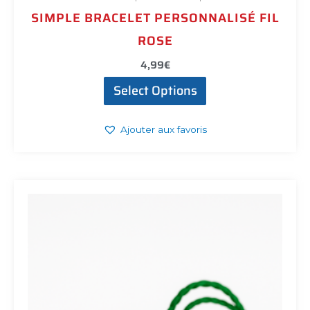
SIMPLE BRACELET PERSONNALISÉ FIL
ROSE
4,99
€
Select Options
Ajouter aux favoris
Ce
produit
a
plusieurs
variations.
Les
options
peuvent