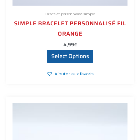
Bracelet personnalisé simple
SIMPLE BRACELET PERSONNALISÉ FIL
ORANGE
4,99
€
Select Options
Ajouter aux favoris
Ce
produit
a
plusieurs
variations.
Les