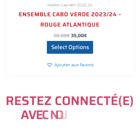
Maillot Cap-Vert 2023_24
ENSEMBLE CABO VERDE 2023/24 –
ROUGE ATLANTIQUE
50,00
€
35,00
€
Select Options
Ajouter aux favoris
R
E
S
T
E
Z
C
O
N
N
E
C
T
É
(
E
)
A
V
E
C
N
O
U
S
S
U
R
I
N
S
T
A
G
R
A
M