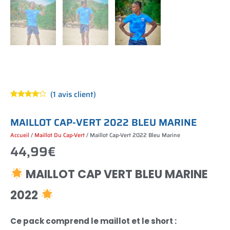
(
1
avis client)
Noté
1
4.00
sur 5
basé
M
A
I
L
L
O
T
C
A
P
-
V
E
R
T
2
0
2
2
B
L
E
U
M
A
R
I
N
E
sur
notation
Accueil
/
Maillot Du Cap-Vert
/ Maillot Cap-Vert 2022 Bleu Marine
client
44,99
€
MAILLOT CAP VERT BLEU MARINE
2022
Ce pack comprend le maillot et le short :