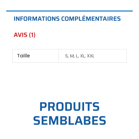
INFORMATIONS COMPLÉMENTAIRES
AVIS (1)
Taille
S, M, L, XL, XXL
P
R
O
D
U
I
T
S
S
E
M
B
L
A
B
E
S