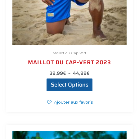
Maillot du Cap-Vert
MAILLOT DU CAP-VERT 2023
39,99
€
–
44,99
€
Select Options
Ajouter aux favoris
Ce
produit