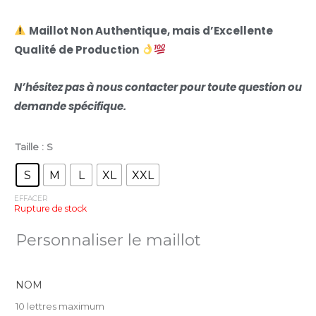
Maillot Non Authentique, mais d’Excellente
Qualité de Production
N’hésitez pas à nous contacter pour toute question ou
demande spécifique.
Taille
: S
Maillot
Cap-
S
M
L
XL
XXL
Vert
EFFACER
Rupture de stock
2022
bleu
Personnaliser le maillot
marine
quantité
NOM
10 lettres maximum