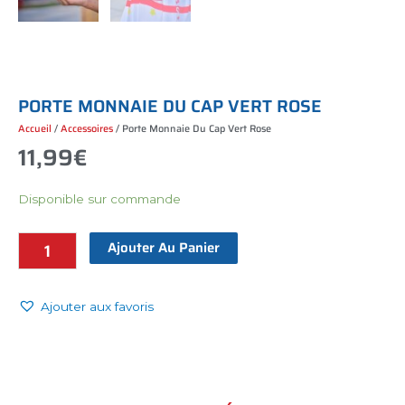
P
O
R
T
E
M
O
N
N
A
I
E
D
U
C
A
P
V
E
R
T
R
O
S
E
Accueil
/
Accessoires
/ Porte Monnaie Du Cap Vert Rose
11,99
€
Disponible sur commande
Porte
monnaie
Ajouter Au Panier
du
Cap
Vert
Ajouter aux favoris
rose
quantité