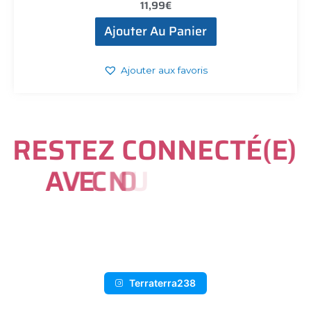
11,99
€
Ajouter Au Panier
Ajouter aux favoris
R
E
S
T
E
Z
C
O
N
N
E
C
T
É
(
E
)
A
V
E
C
N
O
U
S
S
U
R
I
N
S
T
A
G
R
A
M
Terraterra238