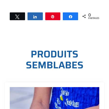
0
Tweetez
Partagez
Épingle
Partagez
PARTAGES
P
R
O
D
U
I
T
S
S
E
M
B
L
A
B
E
S