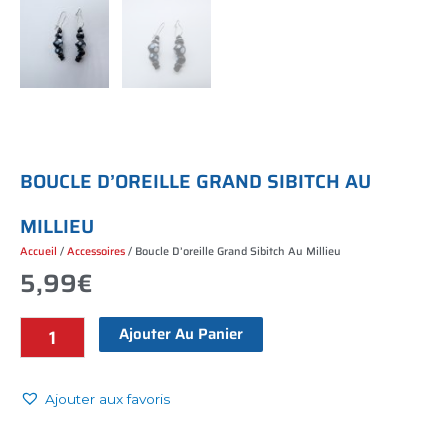
B
O
U
C
L
E
D
’
O
R
E
I
L
L
E
G
R
A
N
D
S
I
B
I
T
C
H
A
U
M
I
L
L
I
E
U
Accueil
/
Accessoires
/ Boucle D’oreille Grand Sibitch Au Millieu
5,99
€
Ajouter Au Panier
Boucle
d'oreille
grand
Ajouter aux favoris
sibitch
au