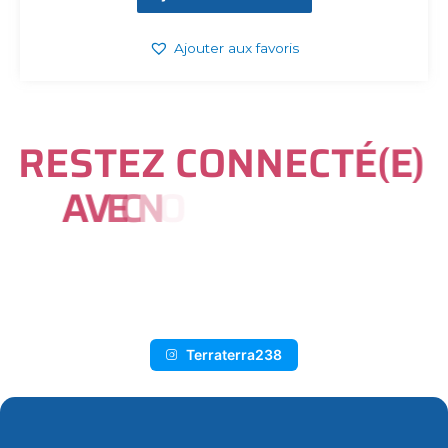
Ajouter aux favoris
R
E
S
T
E
Z
C
O
N
N
E
C
T
É
(
E
)
A
V
E
C
N
O
U
S
S
U
R
I
N
S
T
A
G
R
A
M
Terraterra238