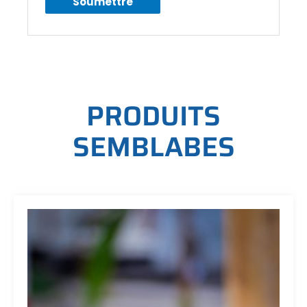
P
R
O
D
U
I
T
S
S
E
M
B
L
A
B
E
S