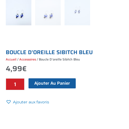
B
O
U
C
L
E
D
’
O
R
E
I
L
L
E
S
I
B
I
T
C
H
B
L
E
U
Accueil
/
Accessoires
/ Boucle D’oreille Sibitch Bleu
4,99
€
Ajouter Au Panier
Boucle
d'oreille
sibitch
Ajouter aux favoris
bleu
quantité