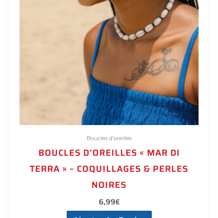
Boucles d'oreilles
BOUCLES D’OREILLES « MAR DI
TERRA » – COQUILLAGES & PERLES
NOIRES
6,99
€