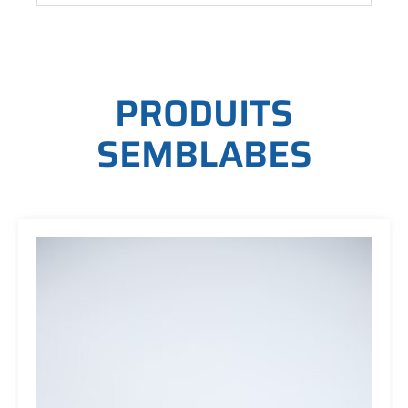
P
R
O
D
U
I
T
S
S
E
M
B
L
A
B
E
S