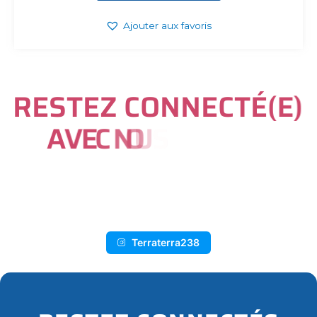
Ajouter aux favoris
R
E
S
T
E
Z
C
O
N
N
E
C
T
É
(
E
)
A
V
E
C
N
O
U
S
S
U
R
I
N
S
T
A
G
R
A
M
Terraterra238