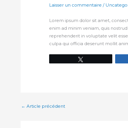
Laisser un commentaire
/
Uncategor
Lorem ipsum dolor sit amet, consect
enim ad minim veniam, quis nostrud e
reprehenderit in voluptate velit esse
culpa qui officia deserunt mollit ani
Tweetez
←
Article précédent