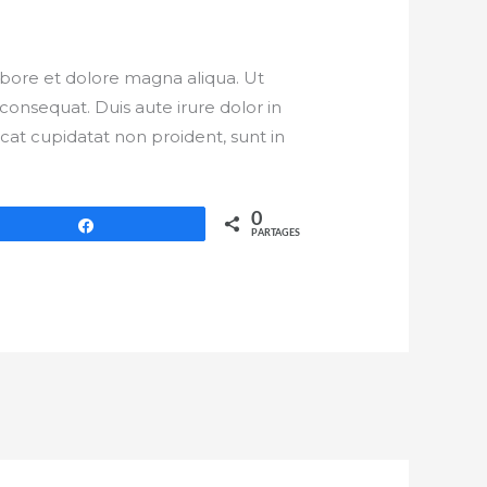
abore et dolore magna aliqua. Ut
onsequat. Duis aute irure dolor in
ecat cupidatat non proident, sunt in
0
Partagez
PARTAGES