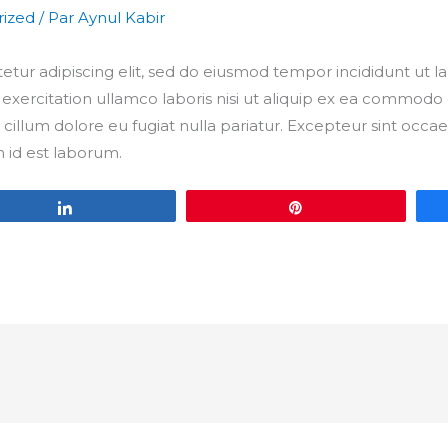
ized
/ Par
Aynul Kabir
etur adipiscing elit, sed do eiusmod tempor incididunt ut l
xercitation ullamco laboris nisi ut aliquip ex ea commodo c
 cillum dolore eu fugiat nulla pariatur. Excepteur sint occa
m id est laborum.
Partagez
Épingle