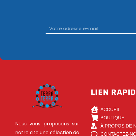
Email
LIEN RAPI
ACCUEIL
BOUTIQUE
Nous vous proposons sur
À PROPOS DE 
notre site une sélection de
CONTACTEZ-N