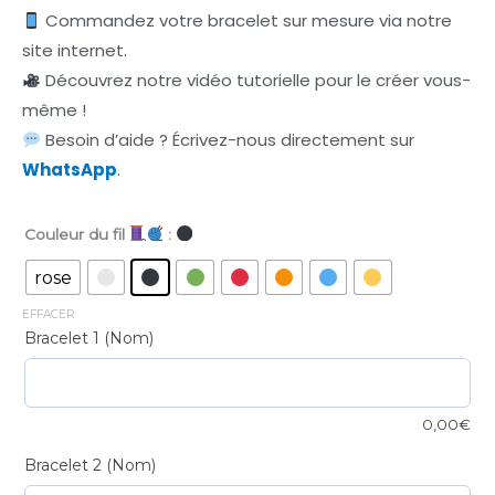
Commandez votre bracelet sur mesure via notre
site internet.
Découvrez notre vidéo tutorielle pour le créer vous-
même !
Besoin d’aide ? Écrivez-nous directement sur
WhatsApp
.
Couleur du fil
:
Bracelet
rasta
rose
duo
EFFACER
perles
Bracelet 1 (Nom)
noires
quantité
0,00
€
Bracelet 2 (Nom)