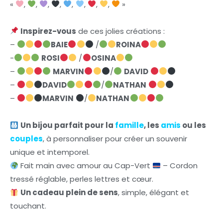
«
,
,
,
,
,
,
,
,
»
Inspirez-vous
de ces jolies créations :
–
BAIE
/
ROINA
-
ROSI
/
OSINA
–
MARVIN
/
DAVID
–
DAVID
/
NATHAN
–
MARVIN
/
NATHAN
Un bijou parfait pour la
famille
, les
amis
ou les
couples
, à personnaliser pour créer un souvenir
unique et intemporel.
Fait main avec amour au Cap-Vert
– Cordon
tressé réglable, perles lettres et cœur.
Un cadeau plein de sens
, simple, élégant et
touchant.