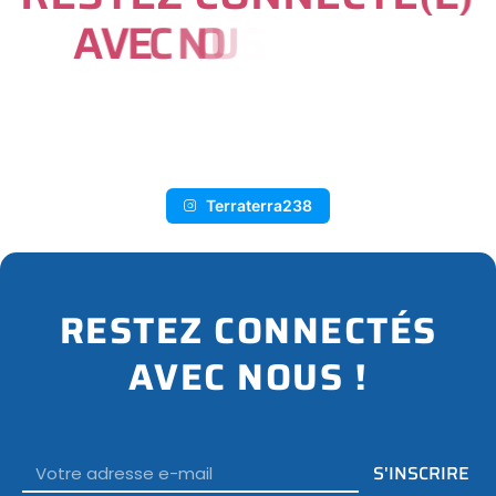
A
V
E
C
N
O
U
S
S
U
R
I
N
S
T
A
G
R
A
M
Terraterra238
RESTEZ CONNECTÉS
AVEC NOUS !
Email
S'INSCRIRE