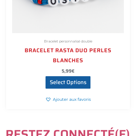
Bracelet personnalisé double
BRACELET RASTA DUO PERLES
BLANCHES
5,99
€
Select Options
Ajouter aux favoris
R
E
S
T
E
Z
C
O
N
N
E
C
T
É
(
E
)