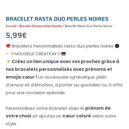
B
R
A
C
E
L
E
T
R
A
S
T
A
D
U
O
P
E
R
L
E
S
N
O
I
R
E
S
Accueil
/
Bracelet Personnalisé Double
/ Bracelet Rasta Duo Perles Noires
5,99
€
Bracelets Personnalisés rasta duo perles noires
–
NOUVELLE CRÉATION
Créez un lien unique avec vos proches grâce à
nos bracelets personnalisés avec prénoms et
emojis cœur !
Un accessoire symbolique, plein
d’amour et d’émotion, à porter au quotidien ou à offrir
pour une occasion spéciale.
Personnalisez votre bracelet avec le
prénom de
votre choix
et ajoutez un
cœur coloré
selon votre
style :