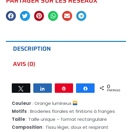
PARTAGER SUR LES RÉSEAUX
DESCRIPTION
AVIS (0)
0
Tweetez
Partagez
Épingle
Partagez
PARTAGES
Couleur
: Orange lumineux
Motifs
: Broderies florales et finitions à franges
Taille
: Taille unique – format rectangulaire
Composition
: Tissu léger, doux et respirant