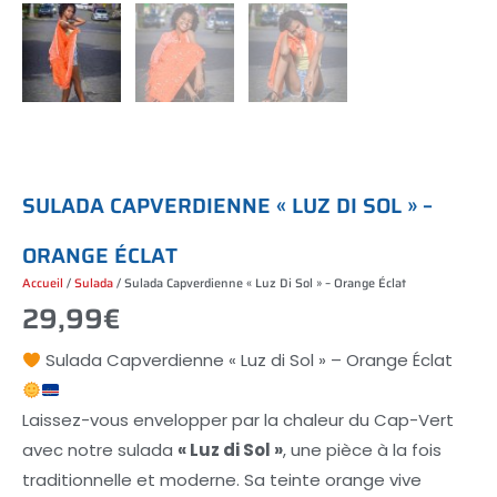
S
U
L
A
D
A
C
A
P
V
E
R
D
I
E
N
N
E
«
L
U
Z
D
I
S
O
L
»
–
O
R
A
N
G
E
É
C
L
A
T
Accueil
/
Sulada
/ Sulada Capverdienne « Luz Di Sol » – Orange Éclat
29,99
€
Sulada Capverdienne « Luz di Sol » – Orange Éclat
Laissez-vous envelopper par la chaleur du Cap-Vert
avec notre sulada
« Luz di Sol »
, une pièce à la fois
traditionnelle et moderne. Sa teinte orange vive