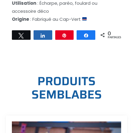
Utilisation
: Écharpe, paréo, foulard ou
accessoire déco
Origine
: Fabriqué au Cap-Vert
0
Tweetez
Partagez
Épingle
Partagez
PARTAGES
P
R
O
D
U
I
T
S
S
E
M
B
L
A
B
E
S