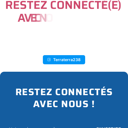
R
E
S
T
E
Z
C
O
N
N
E
C
T
É
(
E
)
A
V
E
C
N
O
U
S
S
U
R
I
N
S
T
A
G
R
A
M
Terraterra238
RESTEZ CONNECTÉS
AVEC NOUS !
Email