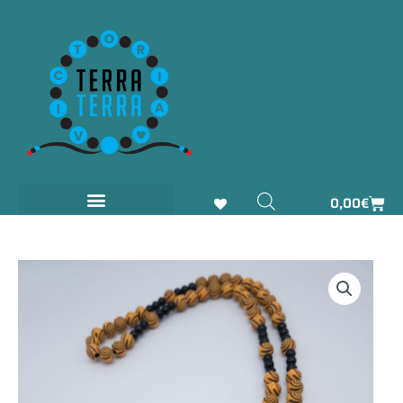
Aller
au
contenu
Pani
0,00
€