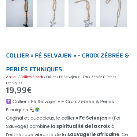
C
O
L
L
I
E
R
«
F
É
S
E
L
V
A
J
E
N
»
–
C
R
O
I
X
Z
É
B
R
É
E
&
P
E
R
L
E
S
E
T
H
N
I
Q
U
E
S
Accueil
/
Colliers Sibitch
/ Collier « Fé Selvajen » – Croix Zébrée & Perles
Ethniques
19,99
€
Collier « Fé Selvajen » – Croix Zébrée & Perles
Ethniques
Original et audacieux, le collier
« Fé Selvajen »
(Foi
Sauvage) combine la
spiritualité de la croix
à
l’esthétique vibrante de la
sauvagerie africaine
. Ce