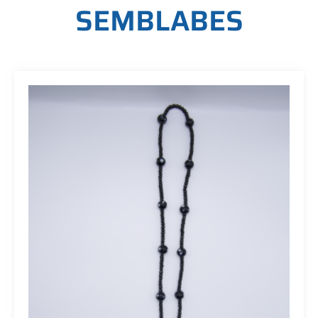
S
E
M
B
L
A
B
E
S