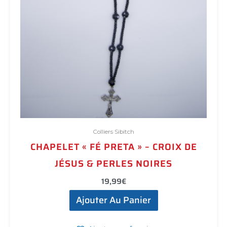
Colliers Sibitch
CHAPELET « FÉ PRETA » – CROIX DE
JÉSUS & PERLES NOIRES
19,99
€
Ajouter Au Panier