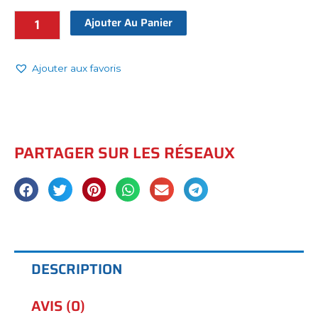
"Fé
Ajouter Au Panier
Selvajen"
–
Croix
Ajouter aux favoris
Zébrée
&
Perles
Ethniques
PARTAGER SUR LES RÉSEAUX
quantité
DESCRIPTION
AVIS (0)