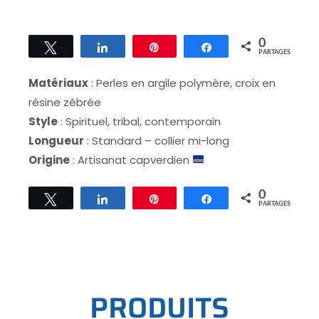
0
Tweetez
Partagez
Épingle
Partagez
PARTAGES
Matériaux
: Perles en argile polymère, croix en
résine zébrée
Style
: Spirituel, tribal, contemporain
Longueur
: Standard – collier mi-long
Origine
: Artisanat capverdien
0
Tweetez
Partagez
Épingle
Partagez
PARTAGES
P
R
O
D
U
I
T
S