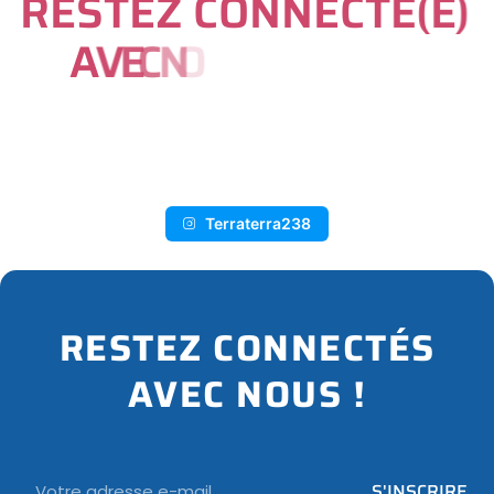
R
E
S
T
E
Z
C
O
N
N
E
C
T
É
(
E
)
A
V
E
C
N
O
U
S
S
U
R
I
N
S
T
A
G
R
A
M
Terraterra238
RESTEZ CONNECTÉS
AVEC NOUS !
Email
S'INSCRIRE