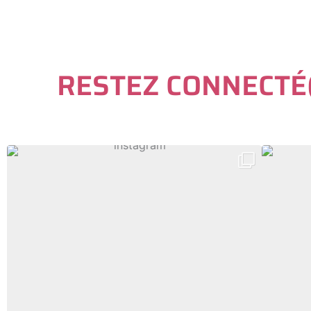
R
E
S
T
E
Z
C
O
N
N
E
C
T
É