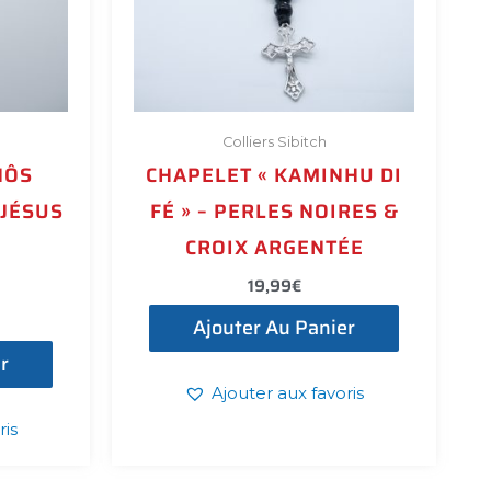
Colliers Sibitch
NÔS
CHAPELET « KAMINHU DI
 JÉSUS
FÉ » – PERLES NOIRES &
L
CROIX ARGENTÉE
19,99
€
Ajouter Au Panier
r
Ajouter aux favoris
ris