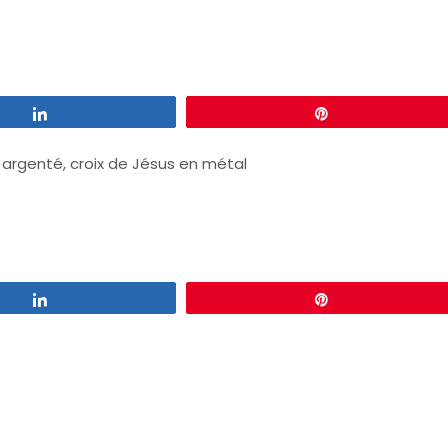
Partagez
Épingle
 argenté, croix de Jésus en métal
Partagez
Épingle