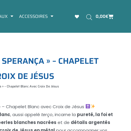
Panier
AUX
ACCESSOIRES
0,00
€
S
P
E
R
A
N
Ç
A
»
–
C
H
A
P
E
L
E
T
R
O
I
X
D
E
J
É
S
U
S
a » – Chapelet Blanc Avec Croix De Jésus
 » – Chapelet Blanc avec Croix de Jésus
lanc
, aussi appelé
terço
, incarne la
pureté, la foi et
perles blanches nacrées
et de
détails argentés
croix de Jésus en métal
pour accompagner vos