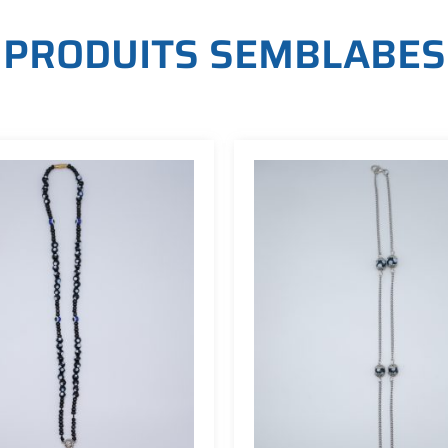
P
R
O
D
U
I
T
S
S
E
M
B
L
A
B
E
S