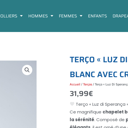
COLLIERS
HOMMES
FEMMES
ENFANTS
DRAPE
T
E
R
Ç
O
«
L
U
Z
D
I
B
L
A
N
C
A
V
E
C
C
Accueil
/
Terços
/ Terço « Luz Di Speranç
31,99
€
Terço « Luz di Sperança
Ce magnifique
chapelet b
la sérénité
. Composé de
élégants
, il est orné d’une