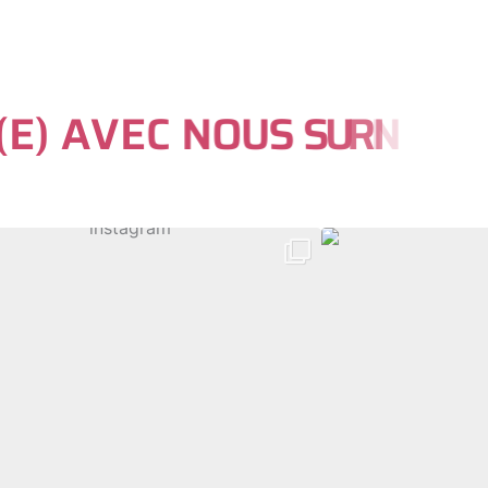
(
E
)
A
V
E
C
N
O
U
S
S
U
R
I
N
S