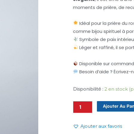
moments de prière, de rec
Idéal pour la prière du 
comme bijou spirituel à por
Symbole de paix intérieur
Léger et raffiné, il se po
Disponible sur commande
Besoin d’aide ? Écrivez-
Disponibilité :
2 en stock 
Terço
"Luz
Ajouter Au Pan
di
Sperança"
–
Ajouter aux favoris
Chapelet