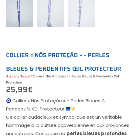
C
O
L
L
I
E
R
«
N
Ô
S
P
R
O
T
E
Ç
Ã
O
»
–
P
E
R
L
E
S
B
L
E
U
E
S
&
P
E
N
D
E
N
T
I
F
S
Œ
I
L
P
R
O
T
E
C
T
E
U
R
Accueil
/
Terços
/ Collier « Nôs Proteção » – Perles Bleues & Pendentifs Œil
Protecteur
25,99
€
Collier « Nôs Proteção » – Perles Bleues &
Pendentifs Œil Protecteur
Ce collier audacieux et symbolique est un véritable
hommage à la culture capverdienne et aux croyances
ancestrales. Composé de
perles bleues profondes