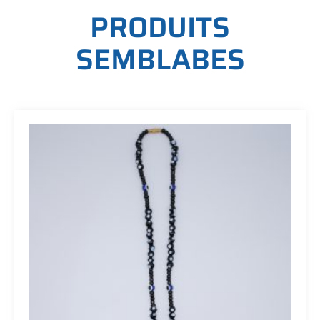
P
R
O
D
U
I
T
S
S
E
M
B
L
A
B
E
S