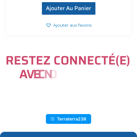
Ajouter Au Panier
Ajouter aux favoris
R
E
S
T
E
Z
C
O
N
N
E
C
T
É
(
E
)
A
V
E
C
N
O
U
S
S
U
R
I
N
S
T
A
G
R
A
M
Terraterra238