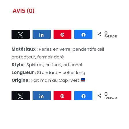
AVIS (0)
0
Tweetez
Partagez
Épingle
Partagez
PARTAGES
Matériaux
: Perles en verre, pendentifs œil
protecteur, fermoir doré
Style
: Spirituel, culturel, artisanal
Longueur
: Standard – collier long
Origine
: Fait main au Cap-Vert
0
Tweetez
Partagez
Épingle
Partagez
PARTAGES