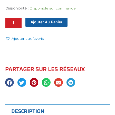
Disponibilité :
Disponible sur commande
Collier
"Nôs
Ajouter Au Panier
Proteção"
–
Perles
Ajouter aux favoris
Bleues
&
Pendentifs
Œil
PARTAGER SUR LES RÉSEAUX
Protecteur
quantité
DESCRIPTION