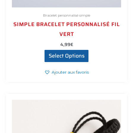
Bracelet personnalisé simple
SIMPLE BRACELET PERSONNALISÉ FIL
VERT
4,99
€
Select Options
Ajouter aux favoris
Ce
produit
a
plusieurs
variations.