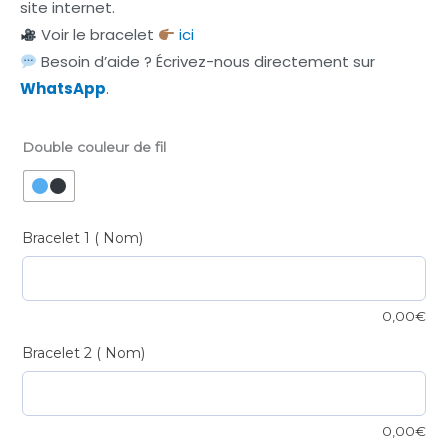
site internet.
Voir le bracelet
ici
Besoin d’aide ? Écrivez-nous directement sur
WhatsApp
.
Double couleur de fil
Simple
bracelet
personnalisé
fil
Bracelet 1 ( Nom)
bleu
&
noir
0,00
€
quantité
Bracelet 2 ( Nom)
0,00
€