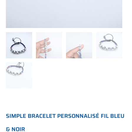
S
I
M
P
L
E
B
R
A
C
E
L
E
T
P
E
R
S
O
N
N
A
L
I
S
É
F
I
L
B
L
E
U
&
N
O
I
R