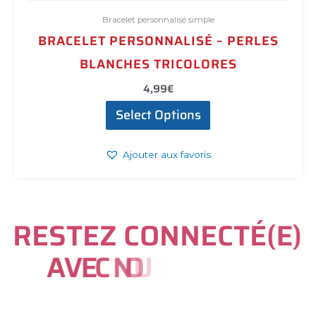
Bracelet personnalisé simple
BRACELET PERSONNALISÉ – PERLES
BLANCHES TRICOLORES
4,99
€
Select Options
Ajouter aux favoris
R
E
S
T
E
Z
C
O
N
N
E
C
T
É
(
E
)
A
V
E
C
N
O
U
S
S
U
R
I
N
S
T
A
G
R
A
M