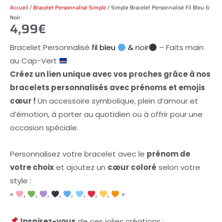
Accueil
/
Bracelet Personnalisé Simple
/ Simple Bracelet Personnalisé Fil Bleu &
Noir
4,99
€
Bracelet Personnalisé
fil bleu
&
noir
– Faits main
au Cap-Vert
Créez un lien unique avec vos proches grâce à nos
bracelets personnalisés avec prénoms et emojis
cœur !
Un accessoire symbolique, plein d’amour et
d’émotion, à porter au quotidien ou à offrir pour une
occasion spéciale.
Personnalisez votre bracelet avec le
prénom de
votre choix
et ajoutez un
cœur coloré
selon votre
style :
«
,
,
,
,
,
,
,
,
»
Inspirez-vous
de ces jolies créations :