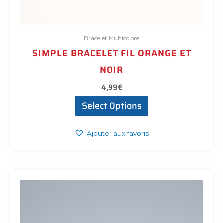
Bracelet Multicolore
SIMPLE BRACELET FIL ORANGE ET
NOIR
4,99
€
Select Options
Ajouter aux favoris
Ce
produit
a
plusieurs