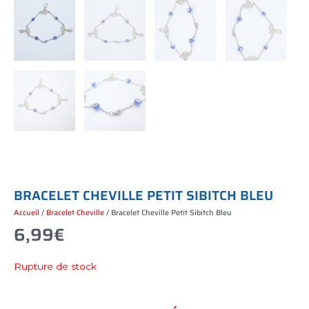
B
R
A
C
E
L
E
T
C
H
E
V
I
L
L
E
P
E
T
I
T
S
I
B
I
T
C
H
B
L
E
U
Accueil
/
Bracelet Cheville
/ Bracelet Cheville Petit Sibitch Bleu
6,99
€
Rupture de stock