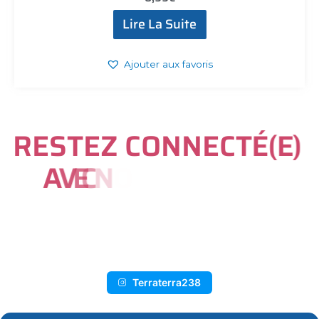
Lire La Suite
Ajouter aux favoris
R
E
S
T
E
Z
C
O
N
N
E
C
T
É
(
E
)
A
V
E
C
N
O
U
S
S
U
R
I
N
S
T
A
G
R
A
M
Terraterra238