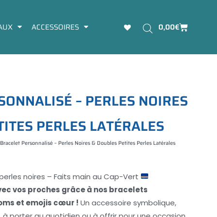
Panier
AUX
ACCESSOIRES
0,00
€
S
O
N
N
A
L
I
S
É
–
P
E
R
L
E
S
N
O
I
R
E
S
T
I
T
E
S
P
E
R
L
E
S
L
A
T
É
R
A
L
E
S
Bracelet Personnalisé – Perles Noires & Doubles Petites Perles Latérales
perles noires – Faits main au Cap-Vert
vec vos proches grâce à nos bracelets
ms et emojis cœur !
Un accessoire symbolique,
 à porter au quotidien ou à offrir pour une occasion