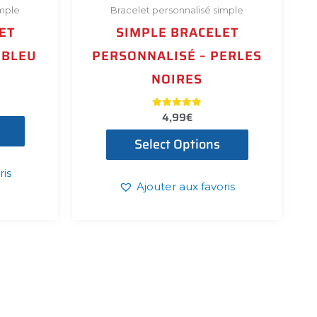
imple
Bracelet personnalisé simple
ET
SIMPLE BRACELET
 BLEU
PERSONNALISÉ – PERLES
NOIRES
4,99
€
Note
5.00
sur 5
Select Options
ris
Ajouter aux favoris