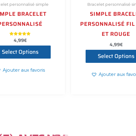
elet personnalisé simple
Bracelet personnalisé s
IMPLE BRACELET
SIMPLE BRACEL
PERSONNALISÉ
PERSONNALISÉ FIL
ET ROUGE
4,99
€
Note
4,99
€
5.00
sur 5
Select Options
Select Options
Ajouter aux favoris
Ajouter aux favo