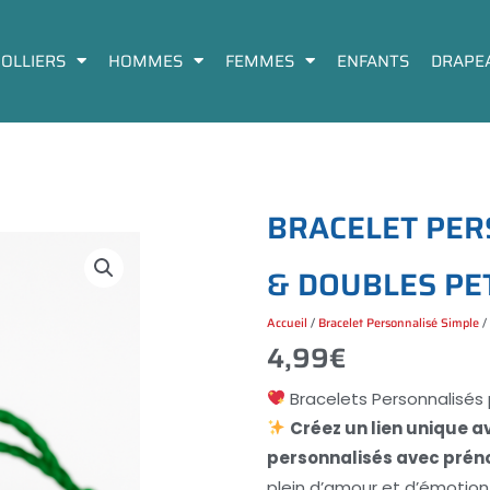
COLLIERS
HOMMES
FEMMES
ENFANTS
DRAPE
B
R
A
C
E
L
E
T
P
E
R
&
D
O
U
B
L
E
S
P
E
Accueil
/
Bracelet Personnalisé Simple
/ 
4,99
€
Bracelets Personnalisés 
Créez un lien unique a
personnalisés avec préno
plein d’amour et d’émotion,