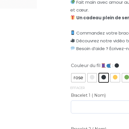
Fait main avec amour a
et cœur.
Un cadeau plein de se
Commandez votre bracele
Découvrez notre vidéo tu
Besoin d’aide ? Écrivez-
Couleur du fil
:
Bracelet
Personnalisé
rose
–
EFFACER
Perles
Bracelet 1 ( Nom)
Noires
&
Doubles
Petites