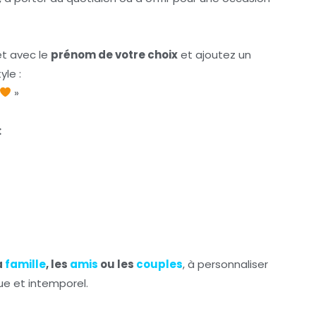
et avec le
prénom de votre choix
et ajoutez un
yle :
»
:
a
famille
, les
amis
ou les
couples
, à personnaliser
ue et intemporel.