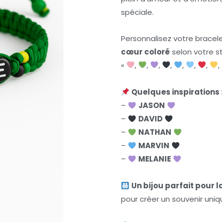
spéciale.
Personnalisez votre bracel
cœur coloré
selon votre st
«
,
,
,
,
,
,
,
,
Quelques inspirations 
–
JASON
–
DAVID
–
NATHAN
–
MARVIN
–
MELANIE
Un bijou parfait pour l
pour créer un souvenir uniq