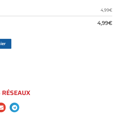
4,99
€
4,99
€
ier
S RÉSEAUX