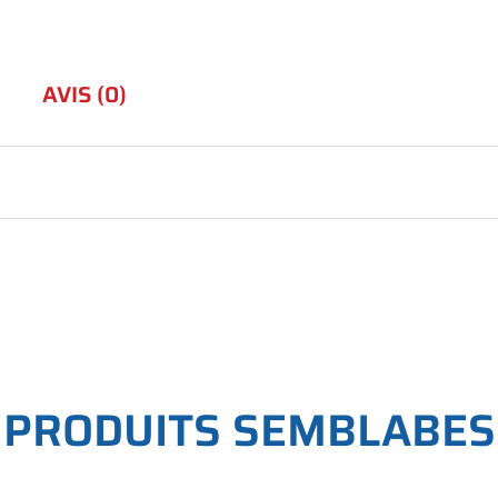
AVIS (0)
P
R
O
D
U
I
T
S
S
E
M
B
L
A
B
E
S