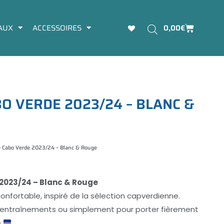
Panier
AUX
ACCESSOIRES
0,00
€
B
O
V
E
R
D
E
2
0
2
3
/
2
4
–
B
L
A
N
C
&
 Cabo Verde 2023/24 – Blanc & Rouge
2023/24 – Blanc & Rouge
fortable, inspiré de la sélection capverdienne.
ix
s entraînements ou simplement pour porter fièrement
e
.