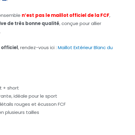
tuel
t :
 ensemble
n’est
pas le maillot officiel de la FCF
,
ive de très bonne qualité
, conçue pour allier
,00€.
.
 officiel
, rendez-vous ici :
Maillot Extérieur Blanc du
t + short
rante, idéale pour le sport
détails rouges et écusson FCF
n plusieurs tailles