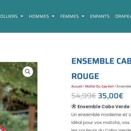
COLLIERS
HOMMES
FEMMES
ENFANTS
DRAPE
E
N
S
E
M
B
L
E
C
A
R
O
U
G
E
Accueil
/
Maillot Du Cap-Vert
/ Ensemble
54,99
€
35,00
€
Le
Le
Ensemble Cabo Verde 
Un ensemble moderne et con
Prix
Pr
Idéal pour vos matchs, vo
les couleurs du Cabo Verd