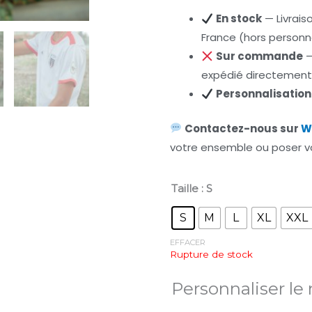
En stock
— Livrais
France (hors personna
Sur commande
—
expédié directement 
Personnalisation
Contactez-nous sur
W
votre ensemble ou poser v
Taille
: S
Ensemble
Cabo
S
M
L
XL
XXL
Verde
EFFACER
2023/24
Rupture de stock
–
Personnaliser le 
Blanc
&