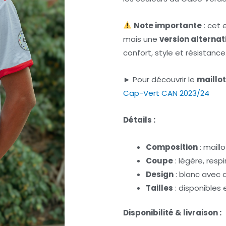
Initial
Ac
Était :
Es
Note importante
: cet
mais une
version alternat
54,99€.
35
confort, style et résistance
► Pour découvrir le
maillot
Cap-Vert CAN 2023/24
Détails :
Composition
: maillo
Coupe
: légère, respi
Design
: blanc avec 
Tailles
: disponibles e
Disponibilité & livraison :