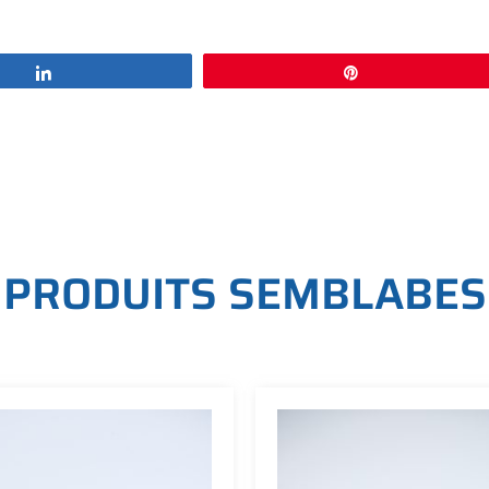
Partagez
Épingle
P
R
O
D
U
I
T
S
S
E
M
B
L
A
B
E
S