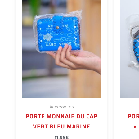
Accessoires
PORTE MONNAIE DU CAP
POR
VERT BLEU MARINE
«
11,99
€