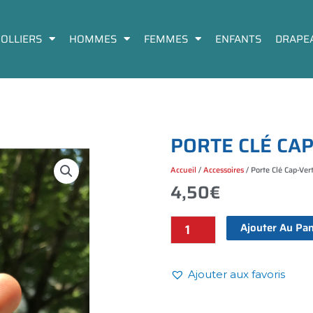
COLLIERS
HOMMES
FEMMES
ENFANTS
DRAPE
P
O
R
T
E
C
L
É
C
A
Accueil
/
Accessoires
/ Porte Clé Cap-Ver
4,50
€
Ajouter Au Pan
Porte
clé
Cap-
Ajouter aux favoris
Vert
quantité