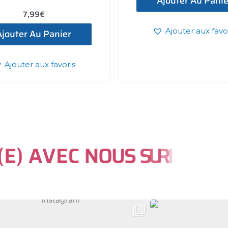
Ajouter Au Panie
7,99
€
Ajouter aux favo
Ajouter Au Panier
Ajouter aux favoris
(
E
)
A
V
E
C
N
O
U
S
S
U
R
I
N
S