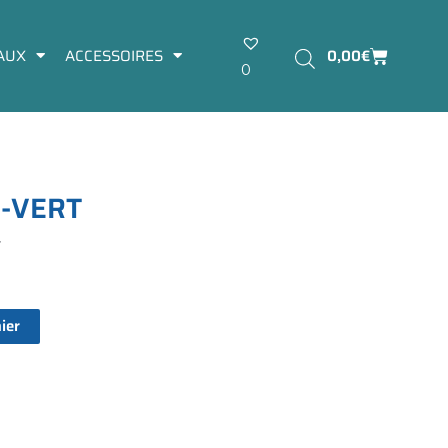
Panier
AUX
ACCESSOIRES
0,00
€
0
P
-
V
E
R
T
t
ier