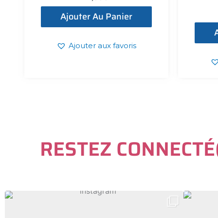
Ajouter Au Panier
Ajouter aux favoris
R
E
S
T
E
Z
C
O
N
N
E
C
T
É