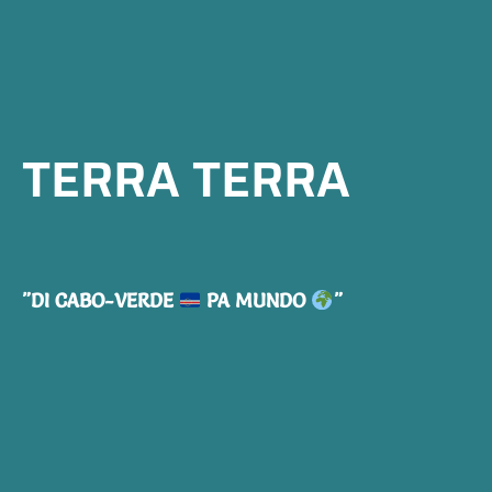
T
E
R
R
A
T
E
R
R
A
"DI
CABO-VERDE
PA
MUNDO
"