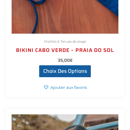
Maillots & Tenues de plage
BIKINI CABO VERDE – PRAIA DO SOL
35,00
€
Choix Des Options
Ajouter aux favoris
Ce
produit
a