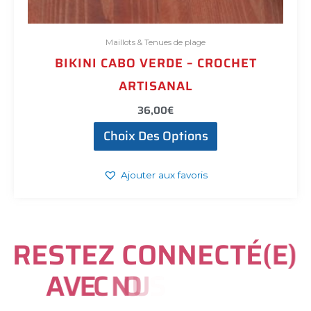
Maillots & Tenues de plage
BIKINI CABO VERDE – CROCHET
ARTISANAL
36,00
€
Choix Des Options
Ajouter aux favoris
R
E
S
T
E
Z
C
O
N
N
E
C
T
É
(
E
)
A
V
E
C
N
O
U
S
S
U
R