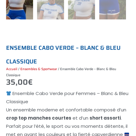
E
N
S
E
M
B
L
E
C
A
B
O
V
E
R
D
E
–
B
L
A
N
C
&
B
L
E
U
C
L
A
S
S
I
Q
U
E
Accueil
/
Ensembles & Sportwear
/ Ensemble Cabo Verde – Blanc & Bleu
Classique
35,00
€
Ensemble Cabo Verde pour Femmes – Blanc & Bleu
Classique
Un ensemble moderne et confortable composé d’un
crop top manches courtes
et d’un
short assorti
.
Parfait pour l’été, le sport ou vos moments détente, il
met en avant les couleurs et la fierté capverdienne