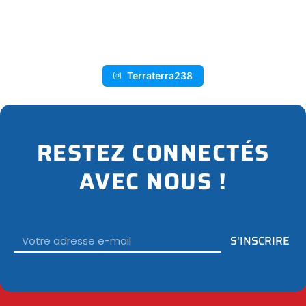
I
N
S
T
A
G
R
A
M
Terraterra238
RESTEZ CONNECTÉS
AVEC NOUS !
Email
S'INSCRIRE