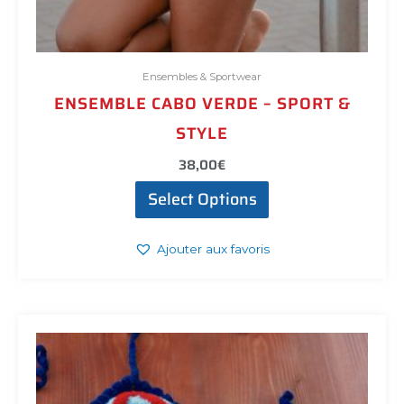
Ensembles & Sportwear
ENSEMBLE CABO VERDE – SPORT &
STYLE
38,00
€
Select Options
Ajouter aux favoris
Ce
produit
a
plusieurs