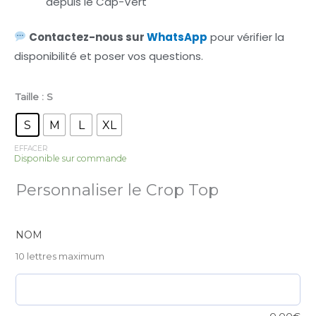
depuis le Cap-Vert
Contactez-nous sur
WhatsApp
pour vérifier la
disponibilité et poser vos questions.
Taille
: S
Ensemble
Cabo
S
M
L
XL
Verde
EFFACER
Disponible sur commande
–
Blanc
Personnaliser le Crop Top
&
Bleu
Classique
NOM
quantité
10 lettres maximum
0,00
€