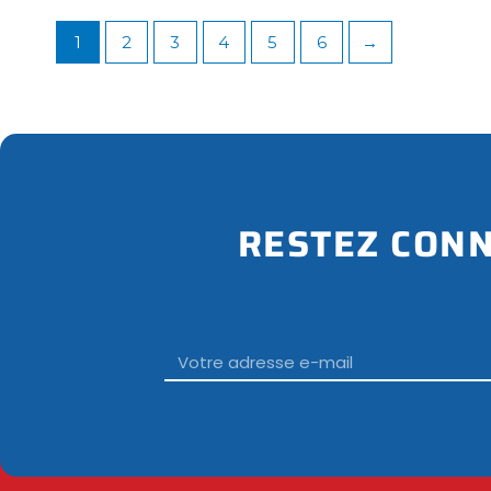
1
2
3
4
5
6
→
RESTEZ CONN
Email