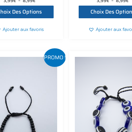
3,99
€
–
8,99
€
3,99
€
–
8,99
€
hoix Des Options
Choix Des Optio
Ajouter aux favoris
Ajouter aux favo
Le
Le
PROMO !
prix
prix
initial
actuel
était :
est :
7,99€.
5,99€.