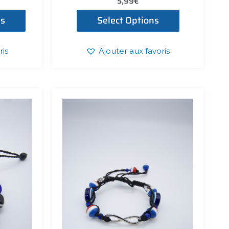
5,99
€
ns
Select Options
ris
Ajouter aux favoris