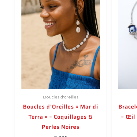
Boucles d'oreilles
Boucles d’Oreilles « Mar di
Bracel
Terra » – Coquillages &
– Œil
Perles Noires