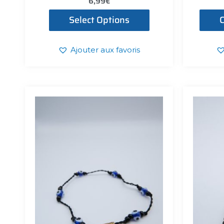
6,99
€
Select Options
C
Ajouter aux favoris