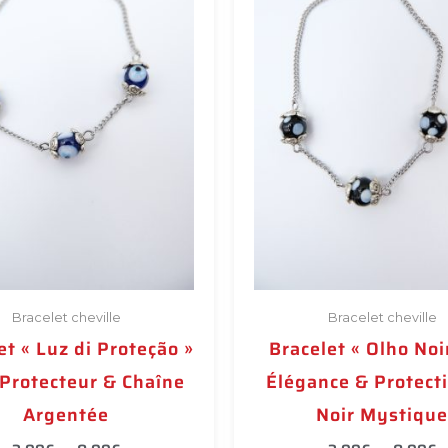
variations.
Les
options
peuvent
être
choisies
sur
la
page
du
produit
Bracelet cheville
Bracelet cheville
et « Luz di Proteção »
Bracelet « Olho Noi
 Protecteur & Chaîne
Élégance & Protect
Argentée
Noir Mystique