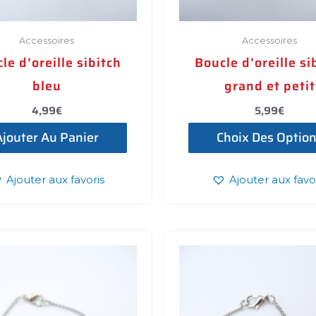
Accessoires
Accessoires
le d’oreille sibitch
Boucle d’oreille si
bleu
grand et petit
4,99
€
5,99
€
Ajouter Au Panier
Choix Des Optio
Ajouter aux favoris
Ajouter aux favo
Plage
P
Ce
de
d
produit
prix :
pr
3,99€
3
a
à
à
plusieurs
8,99€
8