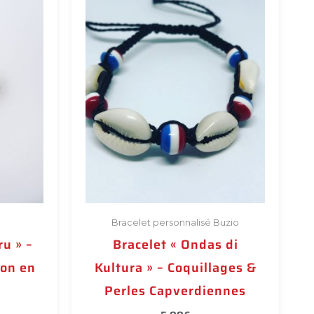
variations.
Les
options
peuvent
être
choisies
sur
la
page
du
produit
Bracelet personnalisé Buzio
ru » –
Bracelet « Ondas di
ion en
Kultura » – Coquillages &
Perles Capverdiennes