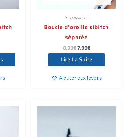
produit
Accessoires
bitch
Boucle d’oreille sibitch
séparée
8,99
€
7,99
€
ns
Lire La Suite
ris
Ajouter aux favoris
lage
Ce
e
produit
ix :
,99€
a
plusieurs
,99€