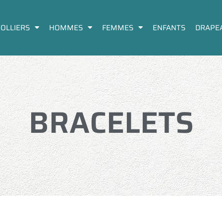
COLLIERS
HOMMES
FEMMES
ENFANTS
DRAPE
B
R
A
C
E
L
E
T
S