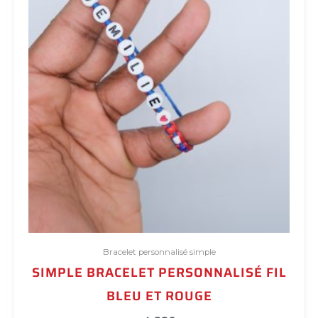
sur
la
page
du
produit
Bracelet personnalisé simple
SIMPLE BRACELET PERSONNALISÉ FIL
BLEU ET ROUGE