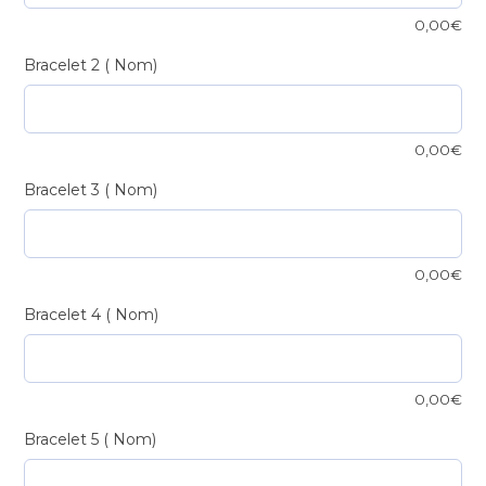
rouge
0,00
€
et
Bracelet 2 ( Nom)
noir
quantité
0,00
€
Bracelet 3 ( Nom)
0,00
€
Bracelet 4 ( Nom)
0,00
€
Bracelet 5 ( Nom)