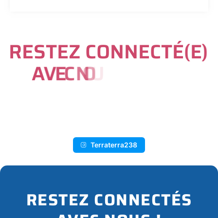
R
E
S
T
E
Z
C
O
N
N
E
C
T
É
(
E
)
A
V
E
C
N
O
U
S
S
U
R
I
N
S
T
A
G
R
A
M
Terraterra238
RESTEZ CONNECTÉS