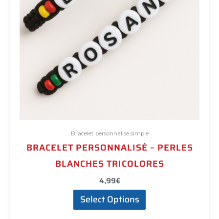
du
produit
Bracelet personnalisé simple
BRACELET PERSONNALISÉ – PERLES
BLANCHES TRICOLORES
4,99
€
Select Options