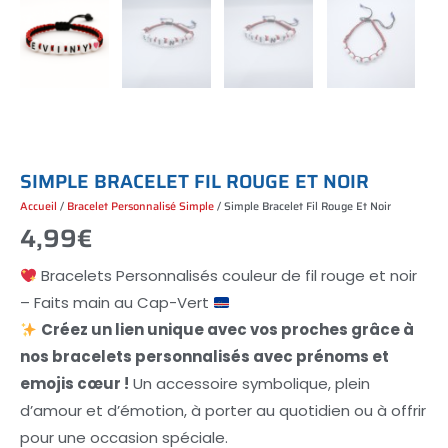
S
I
M
P
L
E
B
R
A
C
E
L
E
T
F
I
L
R
O
U
G
E
E
T
N
O
I
R
Accueil
/
Bracelet Personnalisé Simple
/ Simple Bracelet Fil Rouge Et Noir
4,99
€
Bracelets Personnalisés couleur de fil rouge et noir
– Faits main au Cap-Vert
Créez un lien unique avec vos proches grâce à
nos bracelets personnalisés avec prénoms et
emojis cœur !
Un accessoire symbolique, plein
d’amour et d’émotion, à porter au quotidien ou à offrir
pour une occasion spéciale.