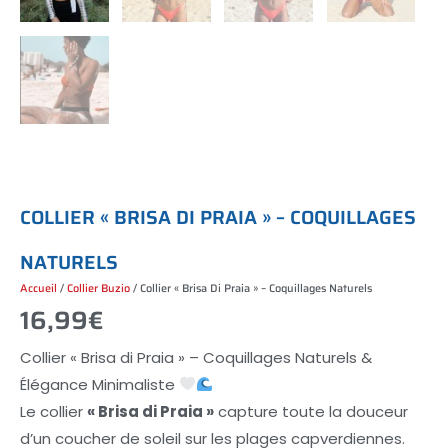
C
O
L
L
I
E
R
«
B
R
I
S
A
D
I
P
R
A
I
A
»
–
C
O
Q
U
I
L
L
A
G
E
S
N
A
T
U
R
E
L
S
Accueil
/
Collier Buzio
/ Collier « Brisa Di Praia » – Coquillages Naturels
16,99
€
Collier « Brisa di Praia » – Coquillages Naturels &
Élégance Minimaliste
Le collier
« Brisa di Praia »
capture toute la douceur
d’un coucher de soleil sur les plages capverdiennes.