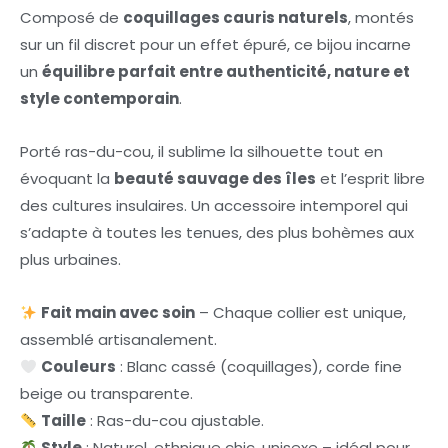
Composé de
coquillages cauris naturels
, montés
sur un fil discret pour un effet épuré, ce bijou incarne
un
équilibre parfait entre authenticité, nature et
style contemporain
.
Porté ras-du-cou, il sublime la silhouette tout en
évoquant la
beauté sauvage des îles
et l’esprit libre
des cultures insulaires. Un accessoire intemporel qui
s’adapte à toutes les tenues, des plus bohèmes aux
plus urbaines.
Fait main avec soin
– Chaque collier est unique,
assemblé artisanalement.
Couleurs
: Blanc cassé (coquillages), corde fine
beige ou transparente.
Taille
: Ras-du-cou ajustable.
Style
: Naturel, ethnique chic, unisexe – idéal pour