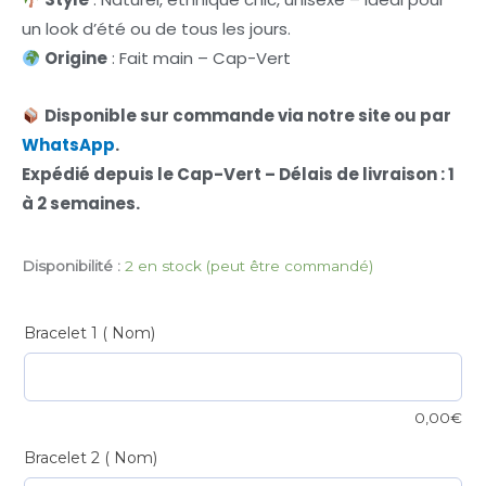
un look d’été ou de tous les jours.
Origine
: Fait main – Cap-Vert
Disponible sur commande via notre site ou par
WhatsApp
.
Expédié depuis le Cap-Vert – Délais de livraison : 1
à 2 semaines.
Disponibilité :
2 en stock (peut être commandé)
Collier
"Brisa
Bracelet 1 ( Nom)
di
Praia"
–
Coquillages
0,00
€
Naturels
Bracelet 2 ( Nom)
quantité