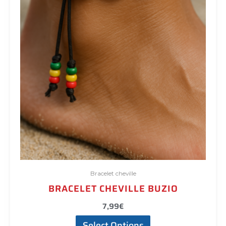
la
page
du
produit
Bracelet cheville
BRACELET CHEVILLE BUZIO
7,99
€
Select Options