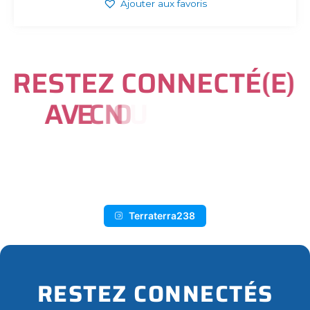
Ajouter aux favoris
R
E
S
T
E
Z
C
O
N
N
E
C
T
É
(
E
)
A
V
E
C
N
O
U
S
S
U
R
I
N
S
T
A
G
R
A
M
Terraterra238
RESTEZ CONNECTÉS