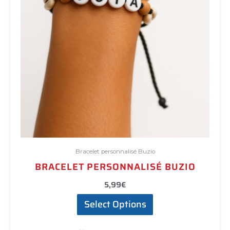
du
produit
Bracelet personnalisé Buzio
BRACELET PERSONNALISÉ BUZIO
5,99
€
Select Options