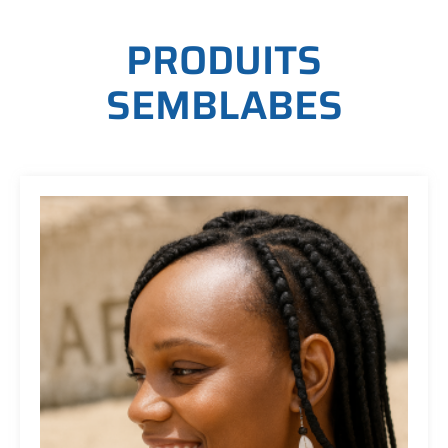
P
R
O
D
U
I
T
S
S
E
M
B
L
A
B
E
S