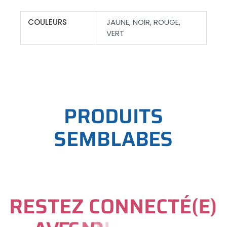
COULEURS
JAUNE, NOIR, ROUGE,
VERT
P
R
O
D
U
I
T
S
S
E
M
B
L
A
B
E
S
R
E
S
T
E
Z
C
O
N
N
E
C
T
É
(
E
)