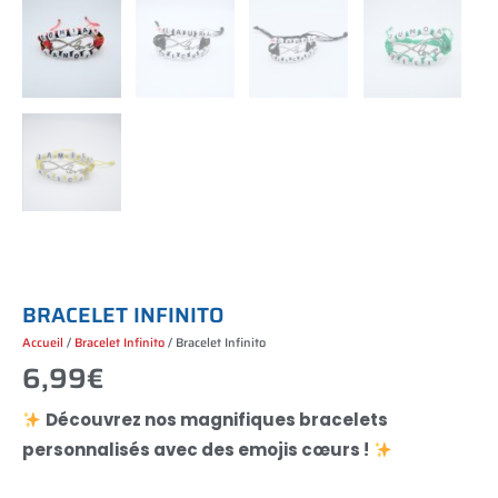
B
R
A
C
E
L
E
T
I
N
F
I
N
I
T
O
Accueil
/
Bracelet Infinito
/ Bracelet Infinito
6,99
€
Découvrez nos magnifiques bracelets
personnalisés avec des emojis cœurs !