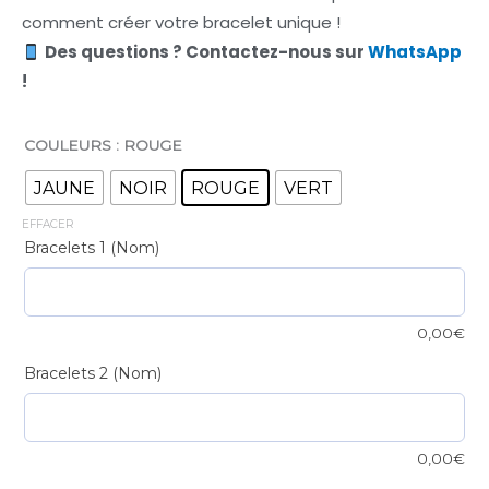
comment créer votre bracelet unique !
Des questions ? Contactez-nous sur
WhatsApp
!
COULEURS
: ROUGE
Bracelet
infinito
JAUNE
NOIR
ROUGE
VERT
quantité
EFFACER
Bracelets 1 (Nom)
0,00
€
Bracelets 2 (Nom)
0,00
€