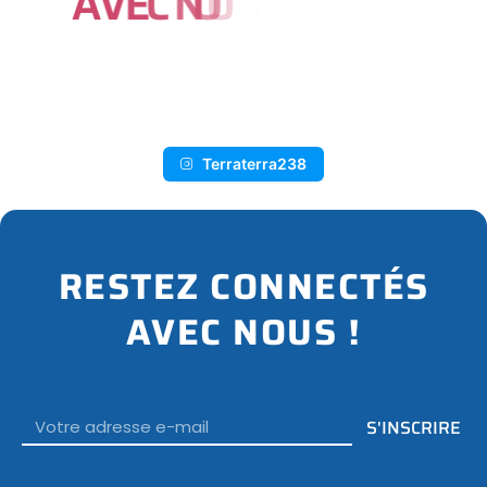
A
V
E
C
N
O
U
S
S
U
R
I
N
S
T
A
G
R
Terraterra238
RESTEZ CONNECTÉS
AVEC NOUS !
Email
S'INSCRIRE