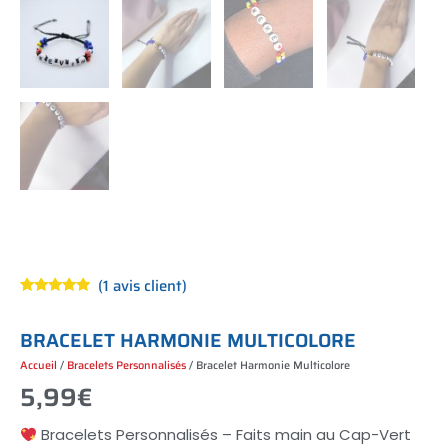
(
1
avis client)
Noté
1
5.00
sur 5
basé sur
B
R
A
C
E
L
E
T
H
A
R
M
O
N
I
E
M
U
L
T
I
C
O
L
O
R
E
notation
client
Accueil
/
Bracelets Personnalisés
/ Bracelet Harmonie Multicolore
5,99
€
Bracelets Personnalisés – Faits main au Cap-Vert