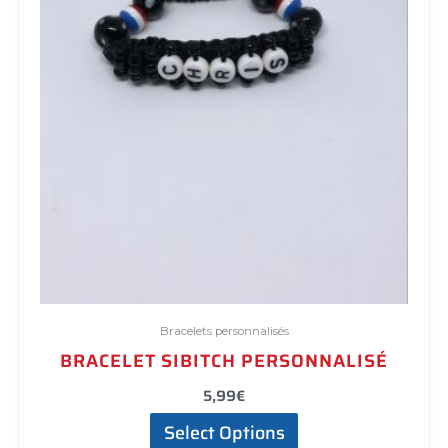
la
page
du
produit
Bracelets personnalisés
BRACELET SIBITCH PERSONNALISÉ
5,99
€
Select Options