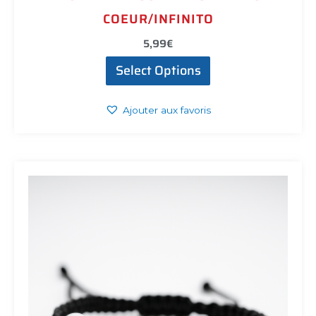
COEUR/INFINITO
5,99
€
Select Options
Ajouter aux favoris
Ce
produit
a
plusieurs
variations.
Les
options
peuvent
être