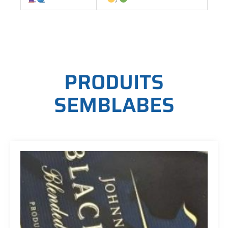
P
R
O
D
U
I
T
S
S
E
M
B
L
A
B
E
S