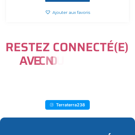
Ajouter aux favoris
R
E
S
T
E
Z
C
O
N
N
E
C
T
É
(
E
)
A
V
E
C
N
O
U
S
S
U
R
I
N
S
T
A
G
R
A
M
Terraterra238