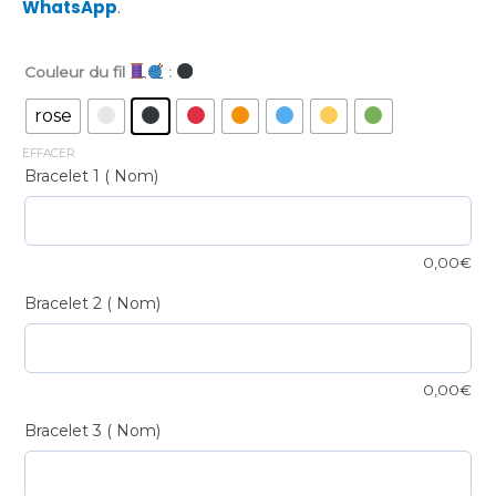
WhatsApp
.
Couleur du fil
:
Bracelet
Harmonie
rose
Multicolore
EFFACER
quantité
Bracelet 1 ( Nom)
0,00
€
Bracelet 2 ( Nom)
0,00
€
Bracelet 3 ( Nom)