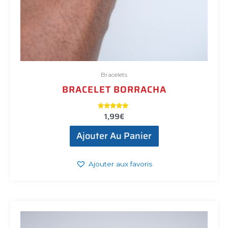
Bracelets
BRACELET BORRACHA
1,99
€
Note
5.00
sur 5
Ajouter Au Panier
Ajouter aux favoris