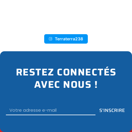
I
N
S
T
A
G
R
A
M
Terraterra238
RESTEZ CONNECTÉS
AVEC NOUS !
Email
S'INSCRIRE