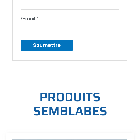
E-mail
*
P
R
O
D
U
I
T
S
S
E
M
B
L
A
B
E
S