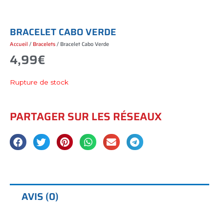
B
R
A
C
E
L
E
T
C
A
B
O
V
E
R
D
E
Accueil
/
Bracelets
/ Bracelet Cabo Verde
4,99
€
Rupture de stock
PARTAGER SUR LES RÉSEAUX
AVIS (0)