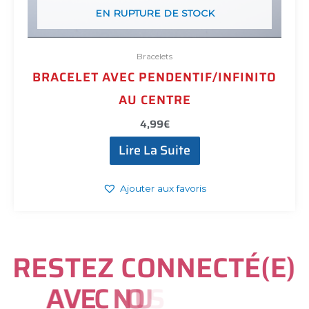
EN RUPTURE DE STOCK
Bracelets
BRACELET AVEC PENDENTIF/INFINITO
AU CENTRE​
4,99
€
Lire La Suite
Ajouter aux favoris
R
E
S
T
E
Z
C
O
N
N
E
C
T
É
(
E
)
A
V
E
C
N
O
U
S
S
U
R