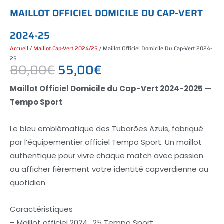
M
A
I
L
L
O
T
O
F
F
I
C
I
E
L
D
O
M
I
C
I
L
E
D
U
C
A
P
-
V
E
R
T
2
0
2
4
-
2
5
Accueil
/
Maillot Cap-Vert 2024/25
/ Maillot Officiel Domicile Du Cap-Vert 2024-
25
80,00
€
55,00
€
Le
Le
Maillot Officiel Domicile du Cap-Vert 2024-2025 —
Tempo Sport
Prix
Prix
Le bleu emblématique des Tubarões Azuis, fabriqué
Initial
Actuel
par l’équipementier officiel Tempo Sport. Un maillot
Était :
Est :
authentique pour vivre chaque match avec passion
ou afficher fièrement votre identité capverdienne au
80,00€.
55,00€.
quotidien.
Caractéristiques
– Maillot officiel 2024_25 Tempo Sport