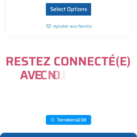
Select Options
Ajouter aux favoris
R
E
S
T
E
Z
C
O
N
N
E
C
T
É
(
E
)
A
V
E
C
N
O
U
S
S
U
R
I
N
S
T
A
G
R
A
M
Terraterra238