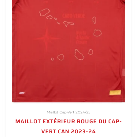
sur
la
page
du
produit
Maillot Cap-Vert 2024/25
MAILLOT EXTÉRIEUR ROUGE DU CAP-
VERT CAN 2023-24