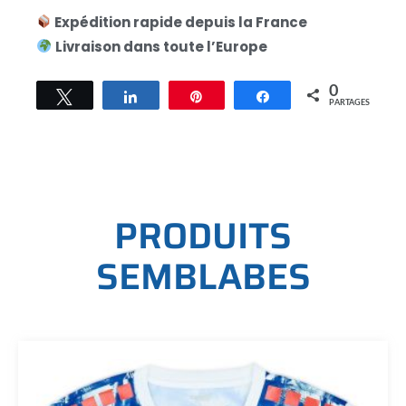
Expédition rapide depuis la France
Livraison dans toute l’Europe
0
Tweetez
Partagez
Épingle
Partagez
PARTAGES
P
R
O
D
U
I
T
S
S
E
M
B
L
A
B
E
S
Ce
produit
a