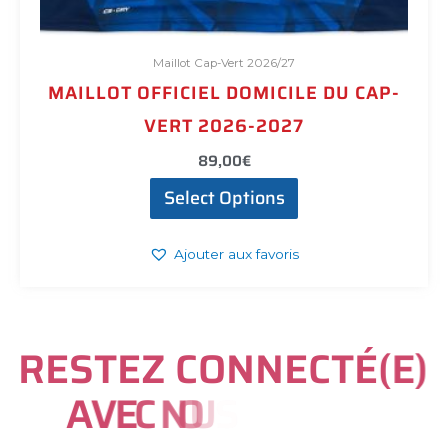
Maillot Cap-Vert 2026/27
MAILLOT OFFICIEL DOMICILE DU CAP-
VERT 2026-2027
89,00
€
Select Options
Ajouter aux favoris
R
E
S
T
E
Z
C
O
N
N
E
C
T
É
(
E
)
A
V
E
C
N
O
U
S
S
U
R