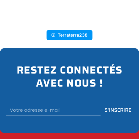
I
N
S
T
A
G
R
A
M
Terraterra238
RESTEZ CONNECTÉS
AVEC NOUS !
Email
S'INSCRIRE