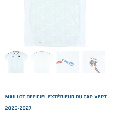
M
A
I
L
L
O
T
O
F
F
I
C
I
E
L
E
X
T
É
R
I
E
U
R
D
U
C
A
P
-
V
E
R
T
2
0
2
6
-
2
0
2
7