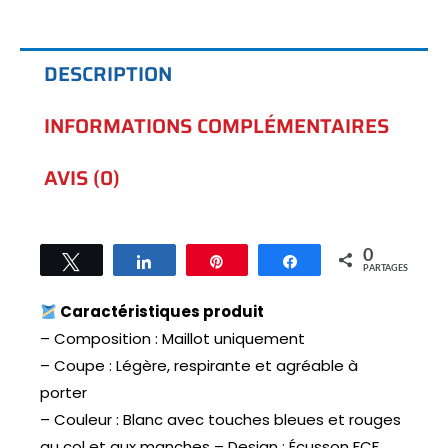
DESCRIPTION
INFORMATIONS COMPLÉMENTAIRES
AVIS (0)
0
Tweetez
Partagez
Épingle
Partagez
PARTAGES
Caractéristiques produit
– Composition : Maillot uniquement
– Coupe : Légère, respirante et agréable à
porter
– Couleur : Blanc avec touches bleues et rouges
au col et aux manches – Design : Écusson FCF