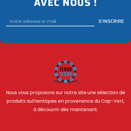
AVEC NOUS !
Email
S'INSCRIRE
Nous vous proposons sur notre site une sélection de
produits authentiques en provenance du Cap-Vert,
à découvrir dès maintenant.