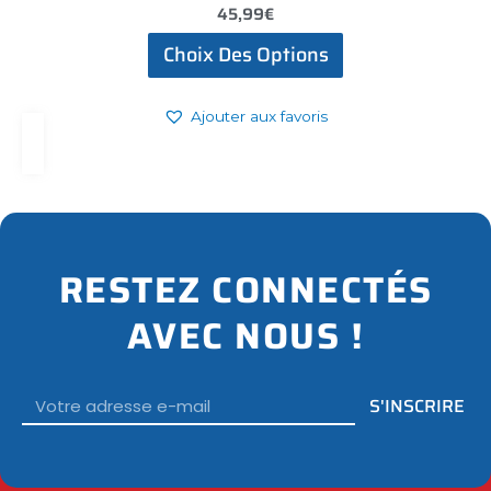
45,99
€
Note
4.00
sur 5
Choix Des Options
Ajouter aux favoris
RESTEZ CONNECTÉS
AVEC NOUS !
Email
S'INSCRIRE