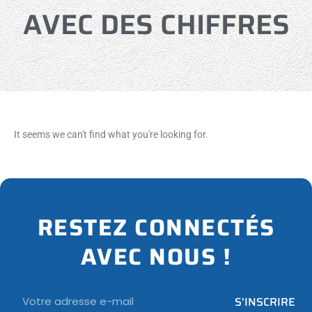
A
V
E
C
D
E
S
C
H
I
F
F
R
E
S
It seems we can't find what you're looking for.
RESTEZ CONNECTÉS
AVEC NOUS !
Email
S'INSCRIRE