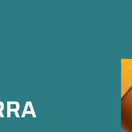
R
R
A